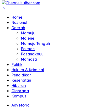
Home
Nasional
Daerah
Mamuju
Majene
Mamuju Tengah
Polman
Pasangkayu
Mamasa
Politik
Hukum & Kriminal
Pendidikan
Kesehatan
Hiburan
Olahraga
Kampus
Advetorial