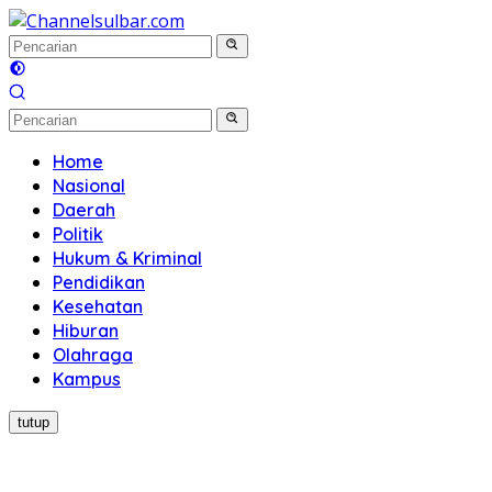
Langsung
ke
konten
Home
Nasional
Daerah
Politik
Hukum & Kriminal
Pendidikan
Kesehatan
Hiburan
Olahraga
Kampus
tutup