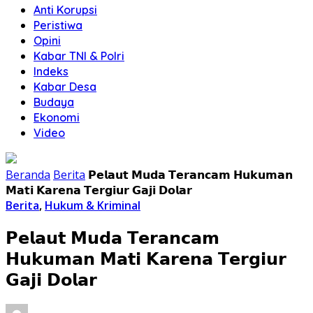
Anti Korupsi
Peristiwa
Opini
Kabar TNI & Polri
Indeks
Kabar Desa
Budaya
Ekonomi
Video
Beranda
Berita
𝗣𝗲𝗹𝗮𝘂𝘁 𝗠𝘂𝗱𝗮 𝗧𝗲𝗿𝗮𝗻𝗰𝗮𝗺 𝗛𝘂𝗸𝘂𝗺𝗮𝗻
𝗠𝗮𝘁𝗶 𝗞𝗮𝗿𝗲𝗻𝗮 𝗧𝗲𝗿𝗴𝗶𝘂𝗿 𝗚𝗮𝗷𝗶 𝗗𝗼𝗹𝗮𝗿
Berita
,
Hukum & Kriminal
𝗣𝗲𝗹𝗮𝘂𝘁 𝗠𝘂𝗱𝗮 𝗧𝗲𝗿𝗮𝗻𝗰𝗮𝗺
𝗛𝘂𝗸𝘂𝗺𝗮𝗻 𝗠𝗮𝘁𝗶 𝗞𝗮𝗿𝗲𝗻𝗮 𝗧𝗲𝗿𝗴𝗶𝘂𝗿
𝗚𝗮𝗷𝗶 𝗗𝗼𝗹𝗮𝗿