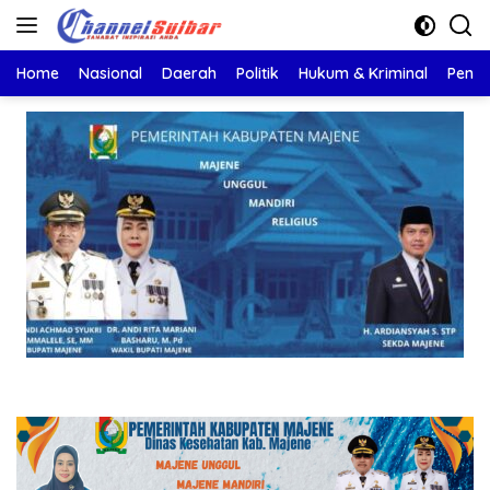
Langsung
ke
konten
Home
Nasional
Daerah
Politik
Hukum & Kriminal
Pendi