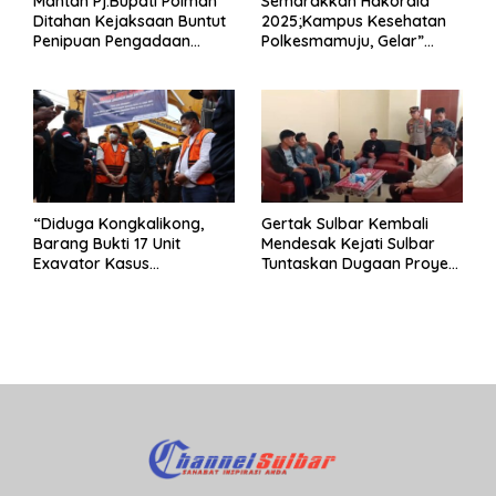
Mantan Pj.Bupati Polman
Semarakkan Hakordia
Ditahan Kejaksaan Buntut
2025;Kampus Kesehatan
Penipuan Pengadaan
Polkesmamuju, Gelar”
Seragam Linmas Pemilu
Satukan Aksi Basmi
Korupsi “
“Diduga Kongkalikong,
Gertak Sulbar Kembali
Barang Bukti 17 Unit
Mendesak Kejati Sulbar
Exavator Kasus
Tuntaskan Dugaan Proyek
Penambangan Ilegal di
Fiktif RSUD Majene
Desa Oko – Oko Telah
Dikembalikan, Rusdin :
Negara Dirugikan”