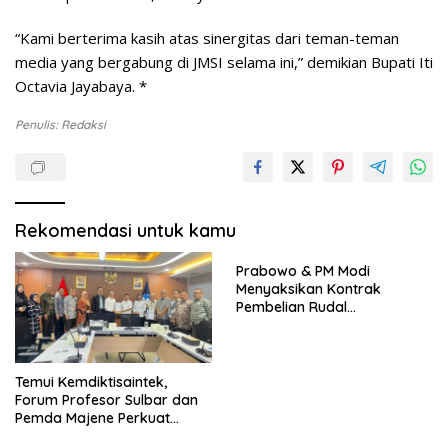
“Kami berterima kasih atas sinergitas dari teman-teman
media yang bergabung di JMSI selama ini,” demikian Bupati Iti
Octavia Jayabaya. *
Penulis: Redaksi
Rekomendasi untuk kamu
Prabowo & PM Modi
Menyaksikan Kontrak
Pembelian Rudal
Brahmos,,Dan Kerja sama
pertahanan Antara Bharat
Dynamics dan Republikorp.
Temui Kemdiktisaintek,
Forum Profesor Sulbar dan
Pemda Majene Perkuat
Perjuangan Pendirian