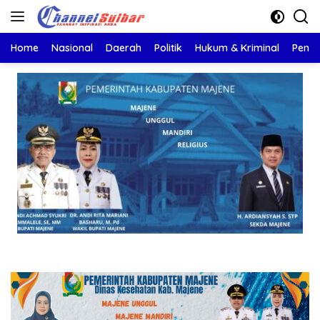
Langsung
ke
konten
Home
Nasional
Daerah
Politik
Hukum & Kriminal
Pendi