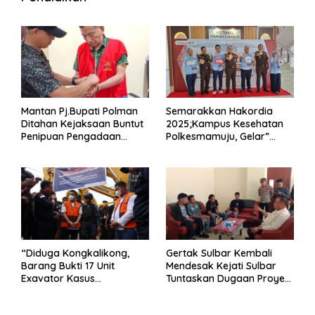
Mantan Pj.Bupati Polman
Semarakkan Hakordia
Ditahan Kejaksaan Buntut
2025;Kampus Kesehatan
Penipuan Pengadaan
Polkesmamuju, Gelar”
Seragam Linmas Pemilu
Satukan Aksi Basmi
Korupsi “
“Diduga Kongkalikong,
Gertak Sulbar Kembali
Barang Bukti 17 Unit
Mendesak Kejati Sulbar
Exavator Kasus
Tuntaskan Dugaan Proyek
Penambangan Ilegal di
Fiktif RSUD Majene
Desa Oko – Oko Telah