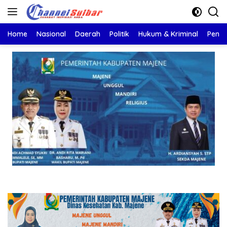
Langsung
ke
konten
Home
Nasional
Daerah
Politik
Hukum & Kriminal
Pendi