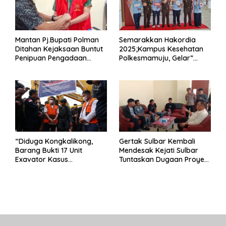
Mantan Pj.Bupati Polman
Semarakkan Hakordia
Ditahan Kejaksaan Buntut
2025;Kampus Kesehatan
Penipuan Pengadaan
Polkesmamuju, Gelar”
Seragam Linmas Pemilu
Satukan Aksi Basmi
Korupsi “
“Diduga Kongkalikong,
Gertak Sulbar Kembali
Barang Bukti 17 Unit
Mendesak Kejati Sulbar
Exavator Kasus
Tuntaskan Dugaan Proyek
Penambangan Ilegal di
Fiktif RSUD Majene
Desa Oko – Oko Telah
Dikembalikan, Rusdin :
Negara Dirugikan”