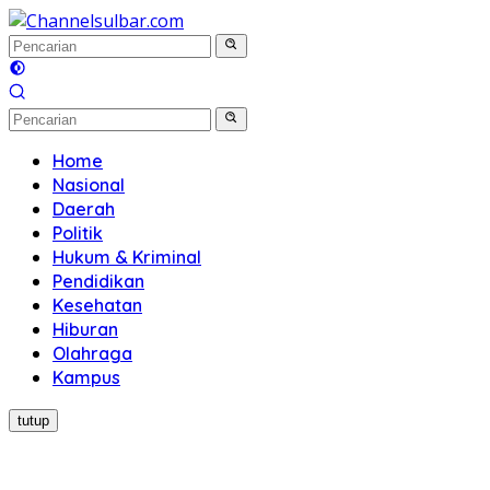
Langsung
ke
konten
Home
Nasional
Daerah
Politik
Hukum & Kriminal
Pendidikan
Kesehatan
Hiburan
Olahraga
Kampus
tutup