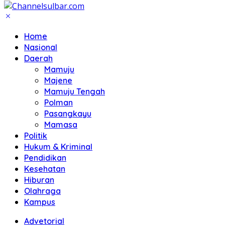
Home
Nasional
Daerah
Mamuju
Majene
Mamuju Tengah
Polman
Pasangkayu
Mamasa
Politik
Hukum & Kriminal
Pendidikan
Kesehatan
Hiburan
Olahraga
Kampus
Advetorial