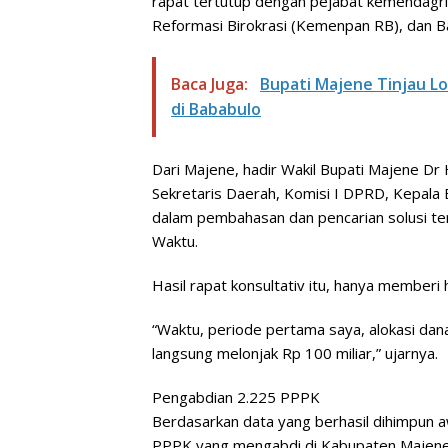
rapat tertutup dengan pejabat kemendagr
Reformasi Birokrasi (Kemenpan RB), dan B
Baca Juga:
Bupati Majene Tinjau 
di Bababulo
Dari Majene, hadir Wakil Bupati Majene Dr
Sekretaris Daerah, Komisi I DPRD, Kepala
dalam pembahasan dan pencarian solusi te
Waktu.
Hasil rapat konsultativ itu, hanya memberi 
“Waktu, periode pertama saya, alokasi dan
langsung melonjak Rp 100 miliar,” ujarnya.
Pengabdian 2.225 PPPK
Berdasarkan data yang berhasil dihimpun aw
PPPK yang mengabdi di Kabupaten Majene