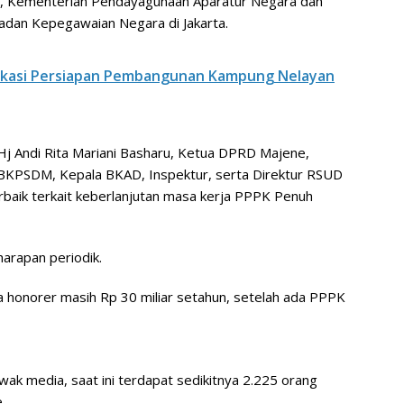
i, Kementerian Pendayagunaan Aparatur Negara dan
adan Kepegawaian Negara di Jakarta.
Lokasi Persiapan Pembangunan Kampung Nelayan
 Hj Andi Rita Mariani Basharu, Ketua DPRD Majene,
 BKPSDM, Kepala BKAD, Inspektur, serta Direktur RSUD
rbaik terkait keberlanjutan masa kerja PPPK Penuh
harapan periodik.
a honorer masih Rp 30 miliar setahun, setelah ada PPPK
ak media, saat ini terdapat sedikitnya 2.225 orang
.