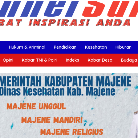
k
Hukum & Kriminal
Pendidikan
Kesehatan
Hiburan
Opini
Kabar TNI & Polri
Indeks
Kabar Desa
Budaya