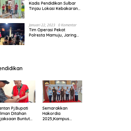
Kadis Pendidikan Sulbar
Tinjau Lokasi Kebakaran
di SMAN 1 Malunda
Januari 22, 2023
0 Komentar
Tim Operasi Pekat
Polresta Mamuju, Jaring
Anak Remaja Konsumsi
Boje Di Wisma
endidikan
ntan Pj.Bupati
Semarakkan
lman Ditahan
Hakordia
jaksaan Buntut
2025;Kampus
nipuan
Kesehatan
engadaan
Polkesmamuju,