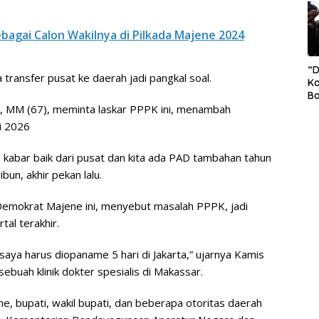
S
Pe
agai Calon Wakilnya di Pilkada Majene 2024
“
transfer pusat ke daerah jadi pangkal soal.
Ko
Ba
E, MM (67), meminta laskar PPPK ini, menambah
Ex
P
ni 2026
Il
Ok
kabar baik dari pusat dan kita ada PAD tambahan tahun
Di
Ru
bun, akhir pekan lalu.
Di
Demokrat Majene ini, menyebut masalah PPPK, jadi
tal terakhir.
saya harus diopaname 5 hari di Jakarta,” ujarnya Kamis
sebuah klinik dokter spesialis di Makassar.
, bupati, wakil bupati, dan beberapa otoritas daerah