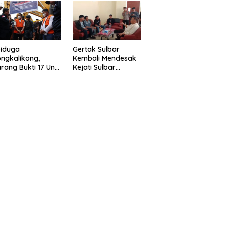
eragam Linmas
Gelar” Satukan Aksi
milu
Basmi Korupsi “
Diduga
Gertak Sulbar
ngkalikong,
Kembali Mendesak
rang Bukti 17 Unit
Kejati Sulbar
avator Kasus
Tuntaskan Dugaan
enambangan
Proyek Fiktif RSUD
egal di Desa Oko –
Majene
o Telah
kembalikan,
sdin : Negara
rugikan”