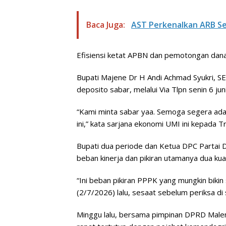
Baca Juga:
AST Perkenalkan ARB Seb
Efisiensi ketat APBN dan pemotongan dana 
Bupati Majene Dr H Andi Achmad Syukri, S
deposito sabar, melalui Via Tlpn senin 6 ju
“Kami minta sabar yaa. Semoga segera ada 
ini,” kata sarjana ekonomi UMI ini kepada Tri
Bupati dua periode dan Ketua DPC Partai 
beban kinerja dan pikiran utamanya dua kuar
“Ini beban pikiran PPPK yang mungkin bikin 
(2/7/2026) lalu, sesaat sebelum periksa di 
Minggu lalu, bersama pimpinan DPRD Malene