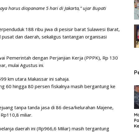
aya harus diopaname 5 hari di Jakarta,” ujar Bupati
rpenduduk 188 ribu jiwa di pesisir barat Sulawesi Barat,
l pusat dan daerah, sekaligus tantangan organisasi
wai Pemerintah dengan Perjanjian Kerja (PPPK), Rp 130
ar, mulai Agustus ini.
P
99 km utara Makassar ini sahaja.
ng 60 hingga 80 persen fiskalnya masih bergantung ke
 pejuang tanpa tanda jasa di 86 desa/kelurahan Majene,
Rp110,8 miliar.
Ma
Po
Ke
lanja daerah ini (Rp966,6 Miliar) masih tergantung
Pe
P