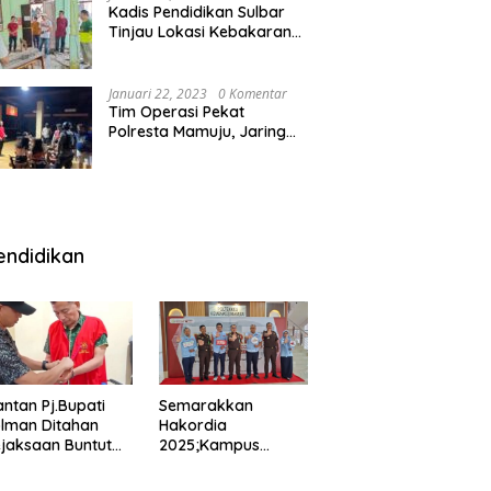
Kadis Pendidikan Sulbar
Tinjau Lokasi Kebakaran
di SMAN 1 Malunda
Januari 22, 2023
0 Komentar
Tim Operasi Pekat
Polresta Mamuju, Jaring
Anak Remaja Konsumsi
Boje Di Wisma
endidikan
ntan Pj.Bupati
Semarakkan
lman Ditahan
Hakordia
jaksaan Buntut
2025;Kampus
nipuan
Kesehatan
engadaan
Polkesmamuju,