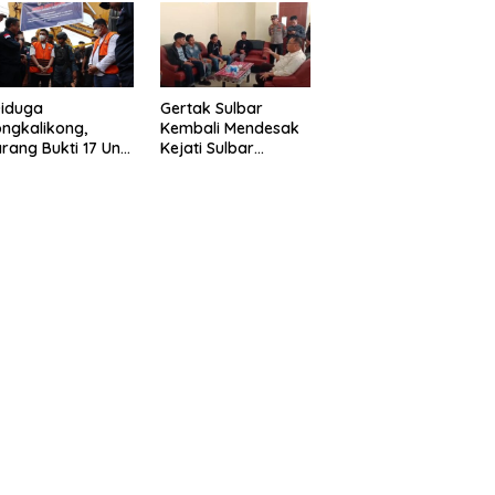
eragam Linmas
Gelar” Satukan Aksi
milu
Basmi Korupsi “
Diduga
Gertak Sulbar
ngkalikong,
Kembali Mendesak
rang Bukti 17 Unit
Kejati Sulbar
avator Kasus
Tuntaskan Dugaan
enambangan
Proyek Fiktif RSUD
egal di Desa Oko –
Majene
o Telah
kembalikan,
sdin : Negara
rugikan”