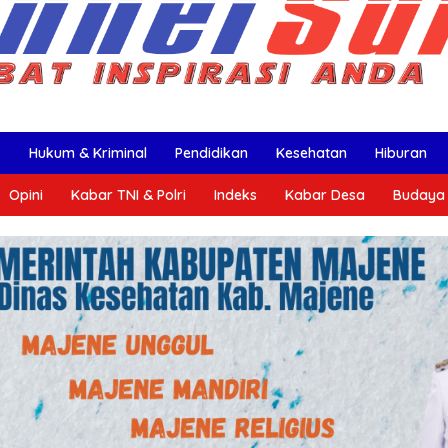
k
Hukum & Kriminal
Pendidikan
Kesehatan
Hiburan
Opini
Kabar TNI & Polri
Indeks
Kabar Desa
Budaya