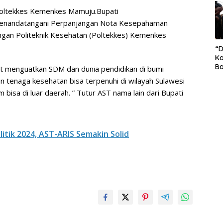
S
 Poltekkes Kemenkes Mamuju.Bupati
Pe
 menandatangani Perpanjangan Nota Kesepahaman
an Politeknik Kesehatan (Poltekkes) Kemenkes
“
Ko
Ba
at menguatkan SDM dan dunia pendidikan di bumi
Ex
tenaga kesehatan bisa terpenuhi di wilayah Sulawesi
P
bisa di luar daerah. ” Tutur AST nama lain dari Bupati
Il
Ok
Di
Ru
Di
tik 2024, AST-ARIS Semakin Solid