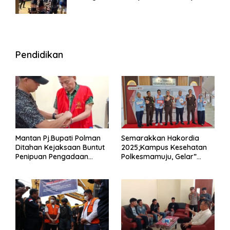
Wisma
Pendidikan
Mantan Pj.Bupati Polman
Semarakkan Hakordia
Ditahan Kejaksaan Buntut
2025;Kampus Kesehatan
Penipuan Pengadaan
Polkesmamuju, Gelar”
Seragam Linmas Pemilu
Satukan Aksi Basmi
Korupsi “