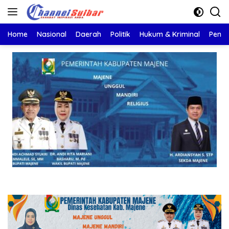
Langsung
ke
konten
Home
Nasional
Daerah
Politik
Hukum & Kriminal
Pendi