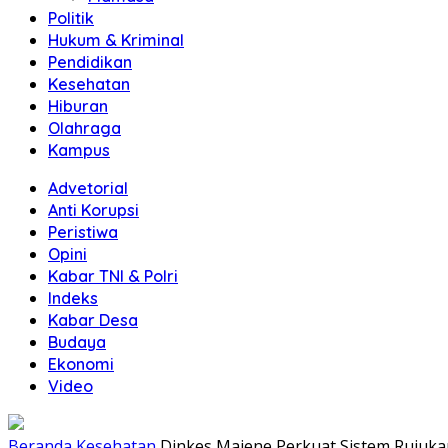
Politik
Hukum & Kriminal
Pendidikan
Kesehatan
Hiburan
Olahraga
Kampus
Advetorial
Anti Korupsi
Peristiwa
Opini
Kabar TNI & Polri
Indeks
Kabar Desa
Budaya
Ekonomi
Video
Beranda
Kesehatan
Dinkes Majene Perkuat Sistem Rujuka