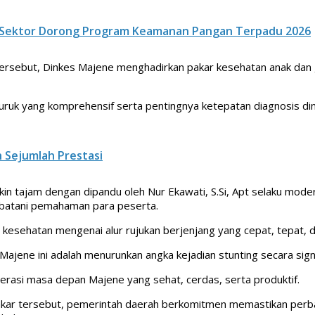
 Sektor Dorong Program Keamanan Pangan Terpadu 2026
sebut, Dinkes Majene menghadirkan pakar kesehatan anak dan gizi,
ruk yang komprehensif serta pentingnya ketepatan diagnosis dini 
 Sejumlah Prestasi
 tajam dengan dipandu oleh Nur Ekawati, S.Si, Apt selaku moderato
mbatani pemahaman para peserta.
a kesehatan mengenai alur rujukan berjenjang yang cepat, tepat, 
Majene ini adalah menurunkan angka kejadian stunting secara signi
nerasi masa depan Majene yang sehat, cerdas, serta produktif.
kar tersebut, pemerintah daerah berkomitmen memastikan perbaik