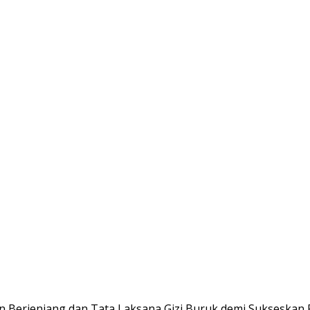
n Berjenjang dan Tata Laksana Gizi Buruk demi Sukseskan