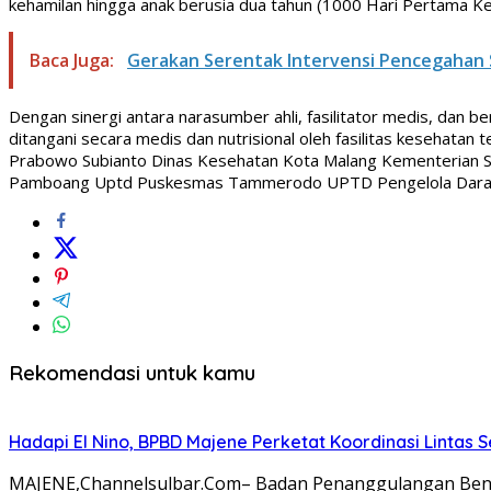
kehamilan hingga anak berusia dua tahun (1000 Hari Pertama K
Baca Juga:
Gerakan Serentak Intervensi Pencegahan 
Dengan sinergi antara narasumber ahli, fasilitator medis, dan b
ditangani secara medis dan nutrisional oleh fasilitas kesehatan t
Prabowo Subianto Dinas Kesehatan Kota Malang Kementerian S
Pamboang Uptd Puskesmas Tammerodo UPTD Pengelola Darah P
Rekomendasi untuk kamu
Hadapi El Nino, BPBD Majene Perketat Koordinasi Lintas
MAJENE,Channelsulbar.Com– Badan Penanggulangan Benca