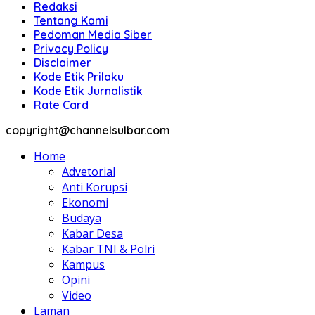
Redaksi
Tentang Kami
Pedoman Media Siber
Privacy Policy
Disclaimer
Kode Etik Prilaku
Kode Etik Jurnalistik
Rate Card
copyright@channelsulbar.com
Home
Advetorial
Anti Korupsi
Ekonomi
Budaya
Kabar Desa
Kabar TNI & Polri
Kampus
Opini
Video
Laman