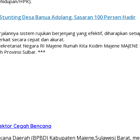
ehidupan/HPK).
Stunting Desa Banua Adolang, Sasaran 100 Persen Hadir
erjalannya sistem rujukan berjenjang yang efektif, diharapkan se
erkait secara cepat dan akurat.
ekretariat Negara RI Majene Rumah Kita Kodim Majene MAJENE 
rovinsi Sulbar. ***
 Sektor Cegah Bencana
na Daerah (BPBD) Kabupaten Majene,Sulawesi Barat, meng