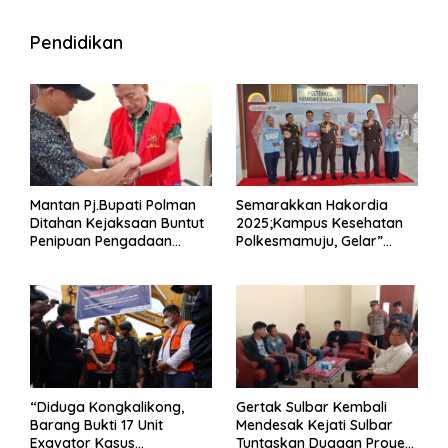
Pendidikan
Mantan Pj.Bupati Polman
Semarakkan Hakordia
Ditahan Kejaksaan Buntut
2025;Kampus Kesehatan
Penipuan Pengadaan
Polkesmamuju, Gelar”
Seragam Linmas Pemilu
Satukan Aksi Basmi
Korupsi “
“Diduga Kongkalikong,
Gertak Sulbar Kembali
Barang Bukti 17 Unit
Mendesak Kejati Sulbar
Exavator Kasus
Tuntaskan Dugaan Proyek