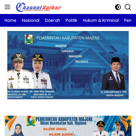
Langsung
ke
konten
Home
Nasional
Daerah
Politik
Hukum & Kriminal
Pendi