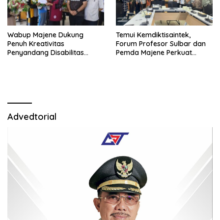
Wabup Majene Dukung
Temui Kemdiktisaintek,
Penuh Kreativitas
Forum Profesor Sulbar dan
Penyandang Disabilitas
Pemda Majene Perkuat
Lewat Lomba Merangkai
Perjuangan Pendirian
Bunga dan Gantungan Kunci
Politeknik.
Advedtorial