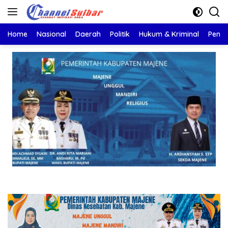
Langsung
ke
konten
Home
Nasional
Daerah
Politik
Hukum & Kriminal
Pendi