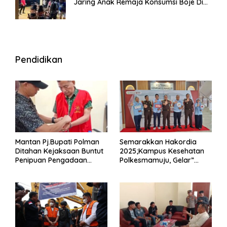
Jaring Anak Remaja Konsumsi Boje Di
Wisma
Pendidikan
Mantan Pj.Bupati Polman
Semarakkan Hakordia
Ditahan Kejaksaan Buntut
2025;Kampus Kesehatan
Penipuan Pengadaan
Polkesmamuju, Gelar”
Seragam Linmas Pemilu
Satukan Aksi Basmi
Korupsi “