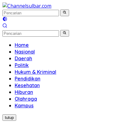
Langsung
ke
konten
Home
Nasional
Daerah
Politik
Hukum & Kriminal
Pendidikan
Kesehatan
Hiburan
Olahraga
Kampus
tutup