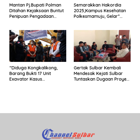
Mantan Pj.Bupati Polman
Semarakkan Hakordia
Ditahan Kejaksaan Buntut
2025;Kampus Kesehatan
Penipuan Pengadaan
Polkesmamuju, Gelar”
Seragam Linmas Pemilu
Satukan Aksi Basmi
Korupsi “
“Diduga Kongkalikong,
Gertak Sulbar Kembali
Barang Bukti 17 Unit
Mendesak Kejati Sulbar
Exavator Kasus
Tuntaskan Dugaan Proyek
Penambangan Ilegal di
Fiktif RSUD Majene
Desa Oko – Oko Telah
Dikembalikan, Rusdin :
Negara Dirugikan”