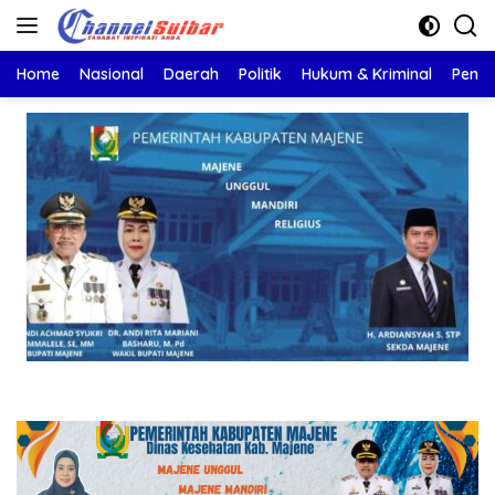
Langsung
ke
konten
Home
Nasional
Daerah
Politik
Hukum & Kriminal
Pendi