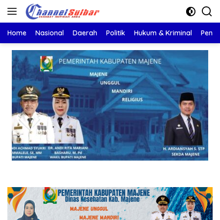
Langsung
ke
konten
Home
Nasional
Daerah
Politik
Hukum & Kriminal
Pendi