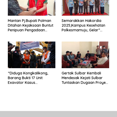
Mantan Pj.Bupati Polman
Semarakkan Hakordia
Ditahan Kejaksaan Buntut
2025;Kampus Kesehatan
Penipuan Pengadaan
Polkesmamuju, Gelar”
Seragam Linmas Pemilu
Satukan Aksi Basmi
Korupsi “
“Diduga Kongkalikong,
Gertak Sulbar Kembali
Barang Bukti 17 Unit
Mendesak Kejati Sulbar
Exavator Kasus
Tuntaskan Dugaan Proyek
Penambangan Ilegal di
Fiktif RSUD Majene
Desa Oko – Oko Telah
Dikembalikan, Rusdin :
Negara Dirugikan”