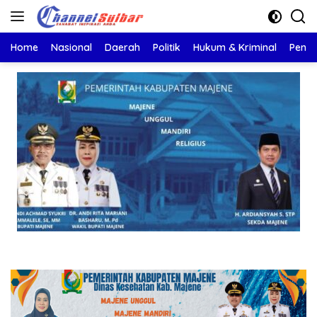
Langsung
ke
konten
Home
Nasional
Daerah
Politik
Hukum & Kriminal
Pendi