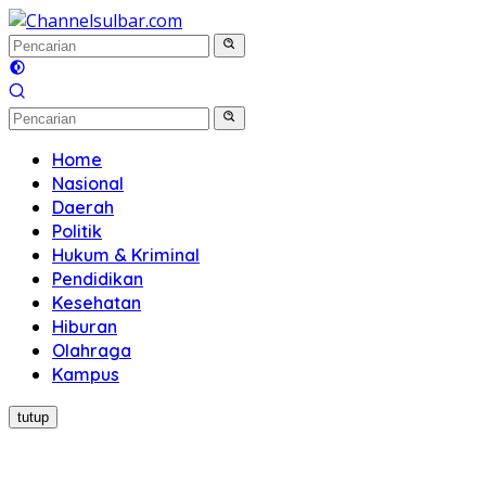
Langsung
ke
konten
Home
Nasional
Daerah
Politik
Hukum & Kriminal
Pendidikan
Kesehatan
Hiburan
Olahraga
Kampus
tutup