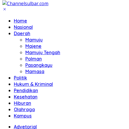
Home
Nasional
Daerah
Mamuju
Majene
Mamuju Tengah
Polman
Pasangkayu
Mamasa
Politik
Hukum & Kriminal
Pendidikan
Kesehatan
Hiburan
Olahraga
Kampus
Advetorial