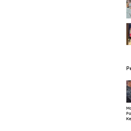
P
Ma
Po
Ke
Pe
P