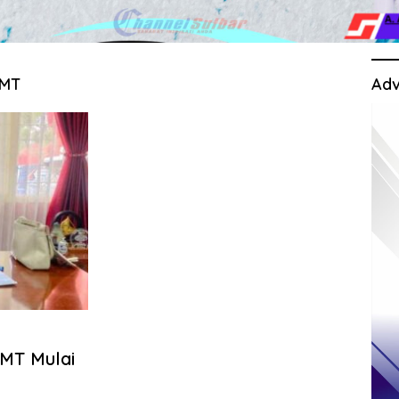
PMT
Adv
PMT Mulai