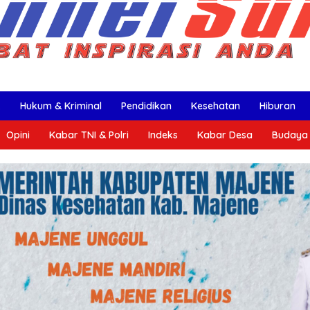
k
Hukum & Kriminal
Pendidikan
Kesehatan
Hiburan
Opini
Kabar TNI & Polri
Indeks
Kabar Desa
Budaya