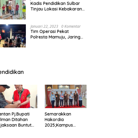
Kadis Pendidikan Sulbar
Tinjau Lokasi Kebakaran
di SMAN 1 Malunda
Januari 22, 2023
0 Komentar
Tim Operasi Pekat
Polresta Mamuju, Jaring
Anak Remaja Konsumsi
Boje Di Wisma
endidikan
ntan Pj.Bupati
Semarakkan
lman Ditahan
Hakordia
jaksaan Buntut
2025;Kampus
nipuan
Kesehatan
engadaan
Polkesmamuju,