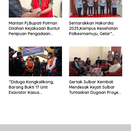
Mantan Pj.Bupati Polman
Semarakkan Hakordia
Ditahan Kejaksaan Buntut
2025;Kampus Kesehatan
Penipuan Pengadaan
Polkesmamuju, Gelar”
Seragam Linmas Pemilu
Satukan Aksi Basmi
Korupsi “
“Diduga Kongkalikong,
Gertak Sulbar Kembali
Barang Bukti 17 Unit
Mendesak Kejati Sulbar
Exavator Kasus
Tuntaskan Dugaan Proyek
Penambangan Ilegal di
Fiktif RSUD Majene
Desa Oko – Oko Telah
Dikembalikan, Rusdin :
Negara Dirugikan”