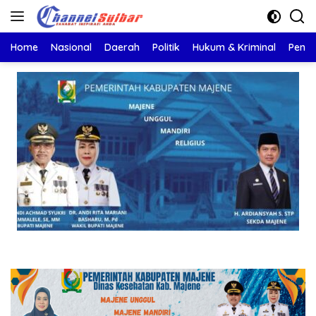
Langsung
ke
konten
Home
Nasional
Daerah
Politik
Hukum & Kriminal
Pendi