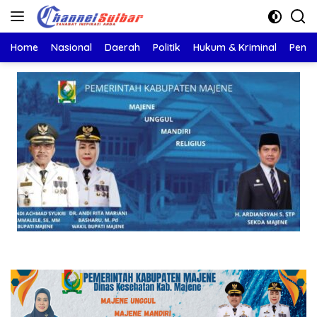
Langsung
ke
konten
Home
Nasional
Daerah
Politik
Hukum & Kriminal
Pendi