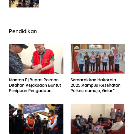
Wisma
Pendidikan
Mantan Pj.Bupati Polman
Semarakkan Hakordia
Ditahan Kejaksaan Buntut
2025;Kampus Kesehatan
Penipuan Pengadaan
Polkesmamuju, Gelar”
Seragam Linmas Pemilu
Satukan Aksi Basmi
Korupsi “