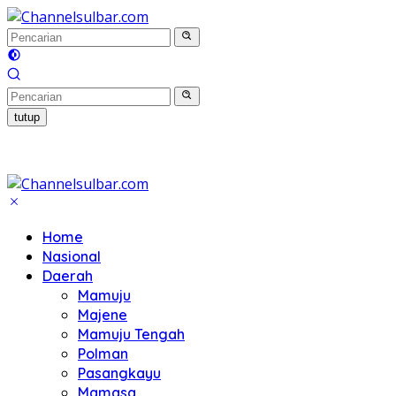
Langsung
ke
konten
tutup
Home
Nasional
Daerah
Mamuju
Majene
Mamuju Tengah
Polman
Pasangkayu
Mamasa