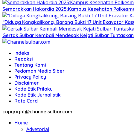
Semarakkan Hakordia 2025;Kampus Kesehatan Polkesmamu
“Diduga Kongkalikong, Barang Bukti 17 Unit Exavator Ka
Gertak Sulbar Kembali Mendesak Kejati Sulbar Tuntaska
Indeks
Redaksi
Tentang Kami
Pedoman Media Siber
Privacy Policy
Disclaimer
Kode Etik Prilaku
Kode Etik Jurnalistik
Rate Card
copyright@channelsulbar.com
Home
Advetorial