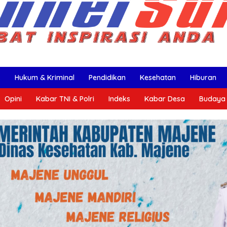
k
Hukum & Kriminal
Pendidikan
Kesehatan
Hiburan
Opini
Kabar TNI & Polri
Indeks
Kabar Desa
Budaya