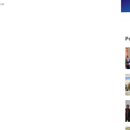
bar
P