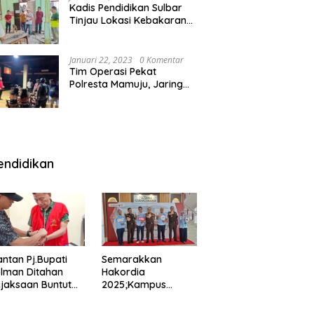
Kadis Pendidikan Sulbar
Tinjau Lokasi Kebakaran
di SMAN 1 Malunda
Januari 22, 2023
0 Komentar
Tim Operasi Pekat
Polresta Mamuju, Jaring
Anak Remaja Konsumsi
Boje Di Wisma
endidikan
ntan Pj.Bupati
Semarakkan
lman Ditahan
Hakordia
jaksaan Buntut
2025;Kampus
nipuan
Kesehatan
engadaan
Polkesmamuju,