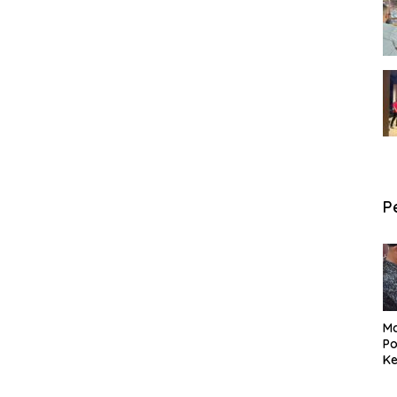
P
Ma
Po
Ke
Pe
P