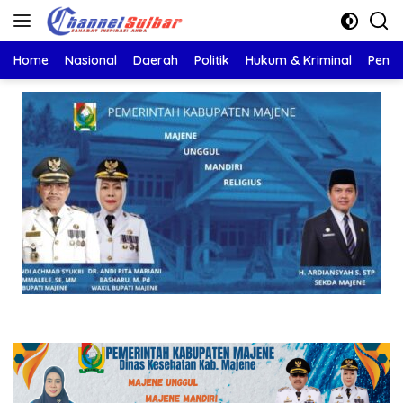
Langsung
ke
konten
Home
Nasional
Daerah
Politik
Hukum & Kriminal
Pendi