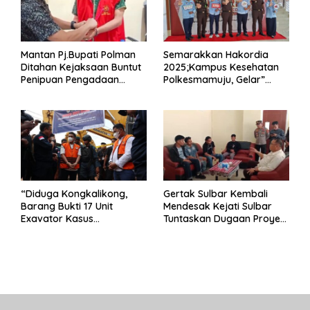
Mantan Pj.Bupati Polman
Semarakkan Hakordia
Ditahan Kejaksaan Buntut
2025;Kampus Kesehatan
Penipuan Pengadaan
Polkesmamuju, Gelar”
Seragam Linmas Pemilu
Satukan Aksi Basmi
Korupsi “
“Diduga Kongkalikong,
Gertak Sulbar Kembali
Barang Bukti 17 Unit
Mendesak Kejati Sulbar
Exavator Kasus
Tuntaskan Dugaan Proyek
Penambangan Ilegal di
Fiktif RSUD Majene
Desa Oko – Oko Telah
Dikembalikan, Rusdin :
Negara Dirugikan”