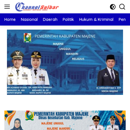
Langsung
ke
konten
Home
Nasional
Daerah
Politik
Hukum & Kriminal
Pendi