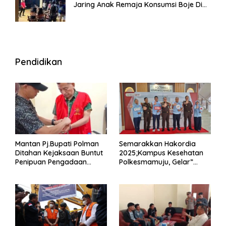
Jaring Anak Remaja Konsumsi Boje Di
Wisma
Pendidikan
Mantan Pj.Bupati Polman
Semarakkan Hakordia
Ditahan Kejaksaan Buntut
2025;Kampus Kesehatan
Penipuan Pengadaan
Polkesmamuju, Gelar”
Seragam Linmas Pemilu
Satukan Aksi Basmi
Korupsi “