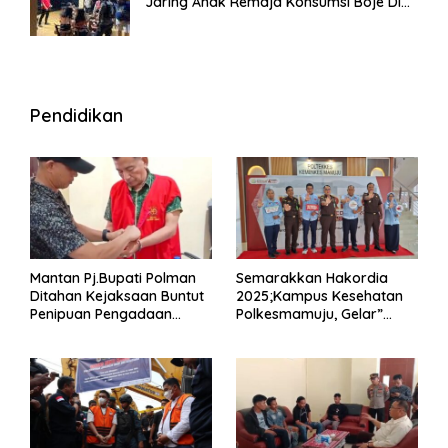
Jaring Anak Remaja Konsumsi Boje Di
Wisma
Pendidikan
Mantan Pj.Bupati Polman
Semarakkan Hakordia
Ditahan Kejaksaan Buntut
2025;Kampus Kesehatan
Penipuan Pengadaan
Polkesmamuju, Gelar”
Seragam Linmas Pemilu
Satukan Aksi Basmi
Korupsi “