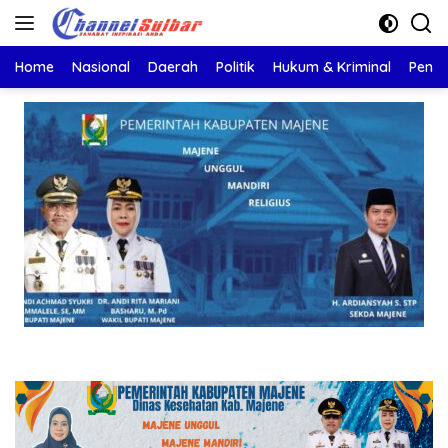
Langsung
ke
konten
Home
Nasional
Daerah
Politik
Hukum & Kriminal
Pendi