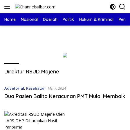
Langsung
ke
konten
Home
Nasional
Daerah
Politik
Hukum & Kriminal
Pendi
Direktur RSUD Majene
Advetorial
,
Kesehatan
Mei 7, 2024
Dua Pasien Balita Keracunan PMT Mulai Membaik