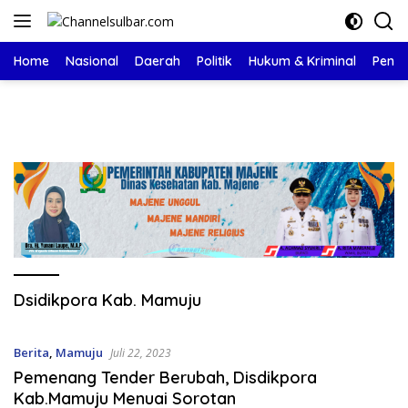
Langsung
ke
konten
Home
Nasional
Daerah
Politik
Hukum & Kriminal
Pendi
Dsidikpora Kab. Mamuju
Berita
,
Mamuju
Juli 22, 2023
Pemenang Tender Berubah, Disdikpora
Kab.Mamuju Menuai Sorotan