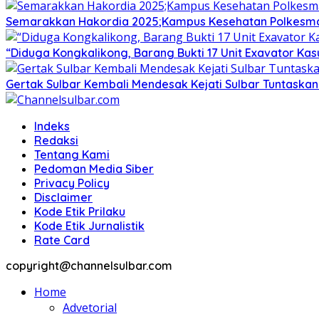
Semarakkan Hakordia 2025;Kampus Kesehatan Polkesmamu
“Diduga Kongkalikong, Barang Bukti 17 Unit Exavator Ka
Gertak Sulbar Kembali Mendesak Kejati Sulbar Tuntaska
Indeks
Redaksi
Tentang Kami
Pedoman Media Siber
Privacy Policy
Disclaimer
Kode Etik Prilaku
Kode Etik Jurnalistik
Rate Card
copyright@channelsulbar.com
Home
Advetorial