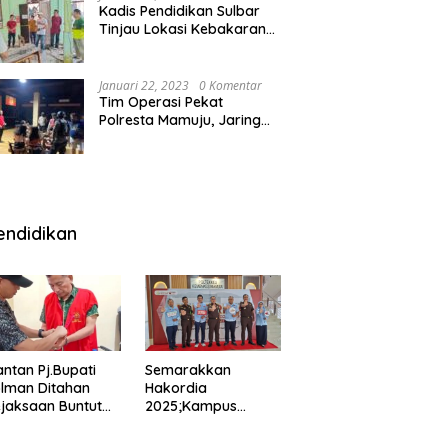
Kadis Pendidikan Sulbar
Tinjau Lokasi Kebakaran
di SMAN 1 Malunda
Januari 22, 2023
0 Komentar
Tim Operasi Pekat
Polresta Mamuju, Jaring
Anak Remaja Konsumsi
Boje Di Wisma
endidikan
ntan Pj.Bupati
Semarakkan
lman Ditahan
Hakordia
jaksaan Buntut
2025;Kampus
nipuan
Kesehatan
engadaan
Polkesmamuju,