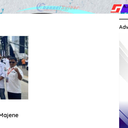
Adv
 Majene