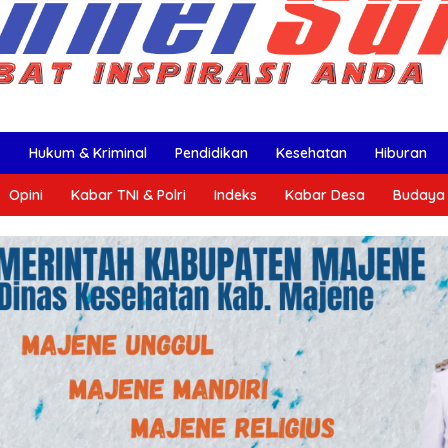
k
Hukum & Kriminal
Pendidikan
Kesehatan
Hiburan
Opini
Kabar TNI & Polri
Indeks
Kabar Desa
Budaya