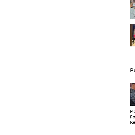
P
Ma
Po
Ke
Pe
P