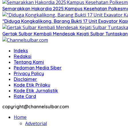
Semarakkan Hakordia 2025;Kampus Kesehatan Polkesmamu
“Diduga Kongkalikong, Barang Bukti 17 Unit Exavator Ka
Gertak Sulbar Kembali Mendesak Kejati Sulbar Tuntaska
Indeks
Redaksi
Tentang Kami
Pedoman Media Siber
Privacy Policy
Disclaimer
Kode Etik Prilaku
Kode Etik Jurnalistik
Rate Card
copyright@channelsulbar.com
Home
Advetorial