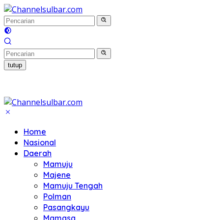
Langsung
ke
konten
tutup
Home
Nasional
Daerah
Mamuju
Majene
Mamuju Tengah
Polman
Pasangkayu
Mamasa