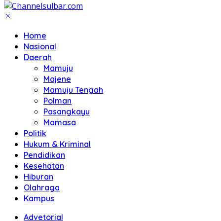
Home
Nasional
Daerah
Mamuju
Majene
Mamuju Tengah
Polman
Pasangkayu
Mamasa
Politik
Hukum & Kriminal
Pendidikan
Kesehatan
Hiburan
Olahraga
Kampus
Advetorial