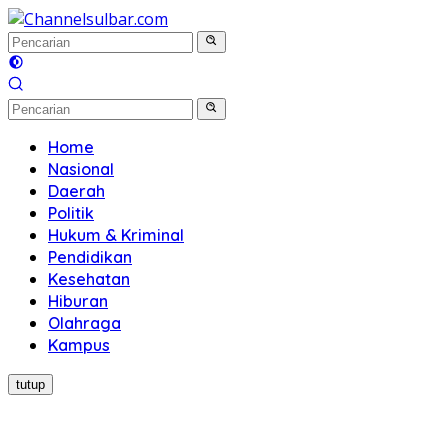
Langsung
ke
konten
Home
Nasional
Daerah
Politik
Hukum & Kriminal
Pendidikan
Kesehatan
Hiburan
Olahraga
Kampus
tutup