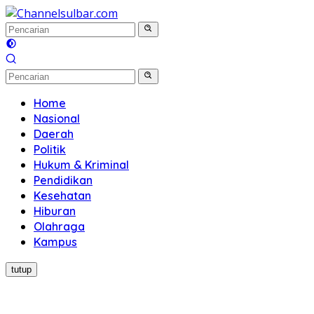
Langsung
ke
konten
Home
Nasional
Daerah
Politik
Hukum & Kriminal
Pendidikan
Kesehatan
Hiburan
Olahraga
Kampus
tutup