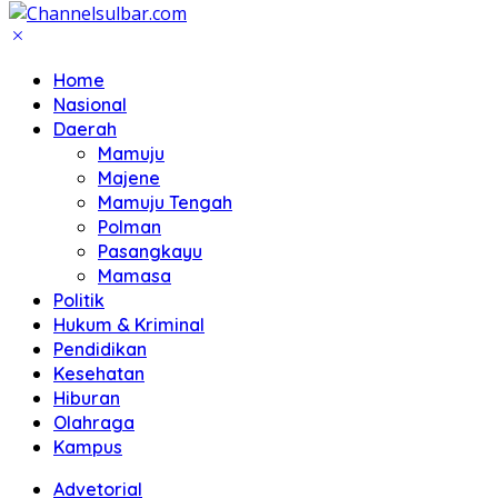
Home
Nasional
Daerah
Mamuju
Majene
Mamuju Tengah
Polman
Pasangkayu
Mamasa
Politik
Hukum & Kriminal
Pendidikan
Kesehatan
Hiburan
Olahraga
Kampus
Advetorial