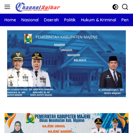
Langsung
ke
konten
Home
Nasional
Daerah
Politik
Hukum & Kriminal
Pendi