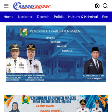
Langsung
ke
konten
Home
Nasional
Daerah
Politik
Hukum & Kriminal
Pendi