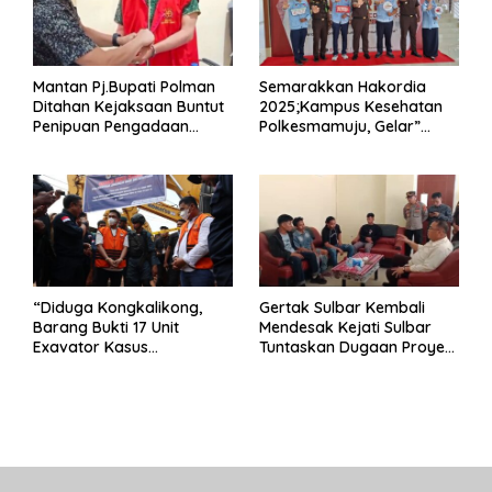
Mantan Pj.Bupati Polman
Semarakkan Hakordia
Ditahan Kejaksaan Buntut
2025;Kampus Kesehatan
Penipuan Pengadaan
Polkesmamuju, Gelar”
Seragam Linmas Pemilu
Satukan Aksi Basmi
Korupsi “
“Diduga Kongkalikong,
Gertak Sulbar Kembali
Barang Bukti 17 Unit
Mendesak Kejati Sulbar
Exavator Kasus
Tuntaskan Dugaan Proyek
Penambangan Ilegal di
Fiktif RSUD Majene
Desa Oko – Oko Telah
Dikembalikan, Rusdin :
Negara Dirugikan”