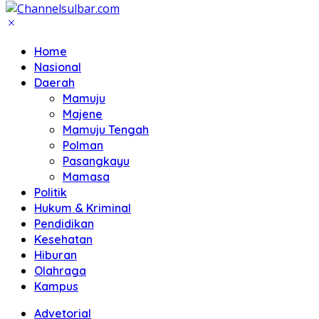
Home
Nasional
Daerah
Mamuju
Majene
Mamuju Tengah
Polman
Pasangkayu
Mamasa
Politik
Hukum & Kriminal
Pendidikan
Kesehatan
Hiburan
Olahraga
Kampus
Advetorial