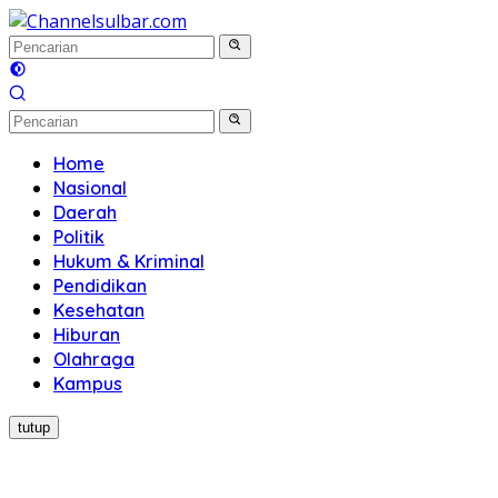
Langsung
ke
konten
Home
Nasional
Daerah
Politik
Hukum & Kriminal
Pendidikan
Kesehatan
Hiburan
Olahraga
Kampus
tutup