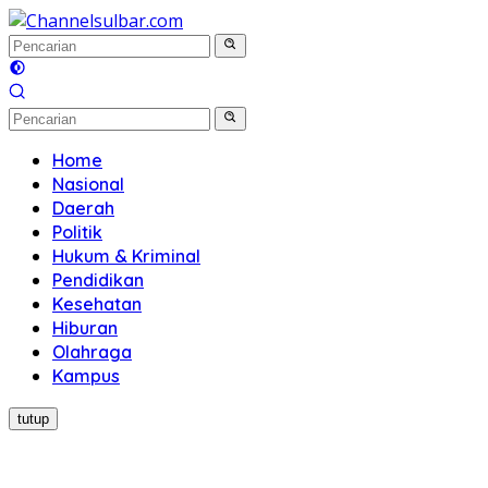
Langsung
ke
konten
Home
Nasional
Daerah
Politik
Hukum & Kriminal
Pendidikan
Kesehatan
Hiburan
Olahraga
Kampus
tutup