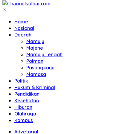
Home
Nasional
Daerah
Mamuju
Majene
Mamuju Tengah
Polman
Pasangkayu
Mamasa
Politik
Hukum & Kriminal
Pendidikan
Kesehatan
Hiburan
Olahraga
Kampus
Advetorial