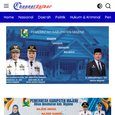
Langsung
ke
konten
Home
Nasional
Daerah
Politik
Hukum & Kriminal
Pendi