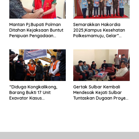
Mantan Pj.Bupati Polman
Semarakkan Hakordia
Ditahan Kejaksaan Buntut
2025;Kampus Kesehatan
Penipuan Pengadaan
Polkesmamuju, Gelar”
Seragam Linmas Pemilu
Satukan Aksi Basmi
Korupsi “
“Diduga Kongkalikong,
Gertak Sulbar Kembali
Barang Bukti 17 Unit
Mendesak Kejati Sulbar
Exavator Kasus
Tuntaskan Dugaan Proyek
Penambangan Ilegal di
Fiktif RSUD Majene
Desa Oko – Oko Telah
Dikembalikan, Rusdin :
Negara Dirugikan”