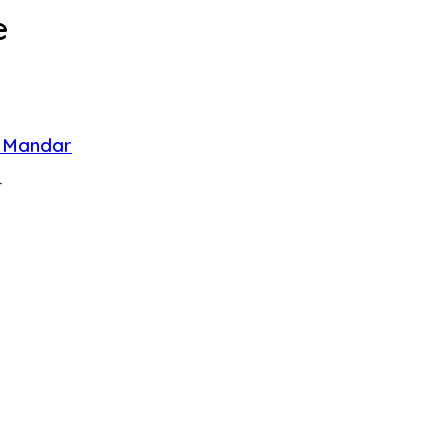
e
m Mandar
r