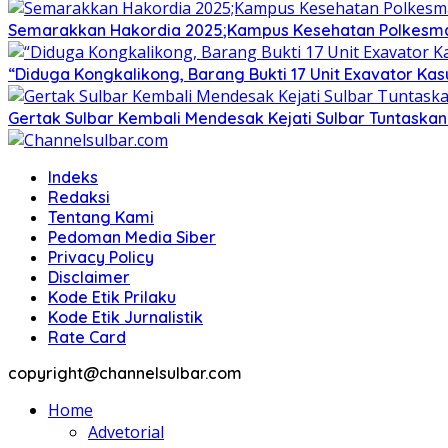
Semarakkan Hakordia 2025;Kampus Kesehatan Polkesmamu
“Diduga Kongkalikong, Barang Bukti 17 Unit Exavator Ka
Gertak Sulbar Kembali Mendesak Kejati Sulbar Tuntaska
Indeks
Redaksi
Tentang Kami
Pedoman Media Siber
Privacy Policy
Disclaimer
Kode Etik Prilaku
Kode Etik Jurnalistik
Rate Card
copyright@channelsulbar.com
Home
Advetorial