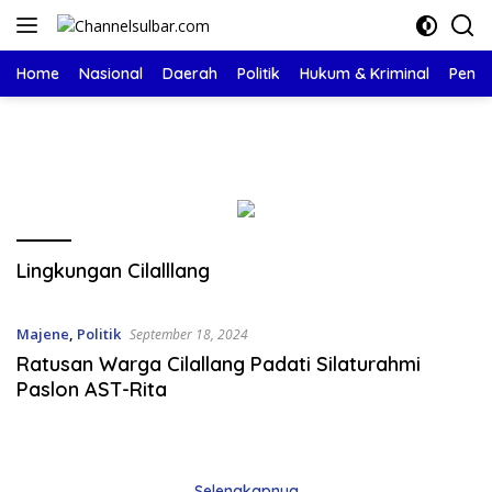
Langsung
ke
konten
Home
Nasional
Daerah
Politik
Hukum & Kriminal
Pendi
Lingkungan Cilalllang
Majene
,
Politik
September 18, 2024
Ratusan Warga Cilallang Padati Silaturahmi
Paslon AST-Rita
Selengkapnya