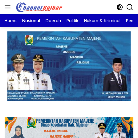
Langsung
ke
konten
Home
Nasional
Daerah
Politik
Hukum & Kriminal
Pendi