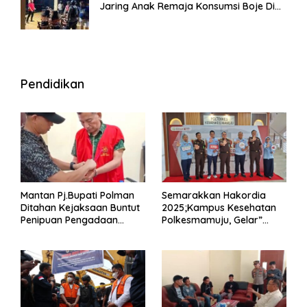
Jaring Anak Remaja Konsumsi Boje Di
Wisma
Pendidikan
Mantan Pj.Bupati Polman
Semarakkan Hakordia
Ditahan Kejaksaan Buntut
2025;Kampus Kesehatan
Penipuan Pengadaan
Polkesmamuju, Gelar”
Seragam Linmas Pemilu
Satukan Aksi Basmi
Korupsi “