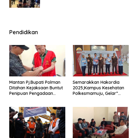
Wisma
Pendidikan
Mantan Pj.Bupati Polman
Semarakkan Hakordia
Ditahan Kejaksaan Buntut
2025;Kampus Kesehatan
Penipuan Pengadaan
Polkesmamuju, Gelar”
Seragam Linmas Pemilu
Satukan Aksi Basmi
Korupsi “