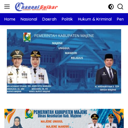
Langsung
ke
konten
Home
Nasional
Daerah
Politik
Hukum & Kriminal
Pendi