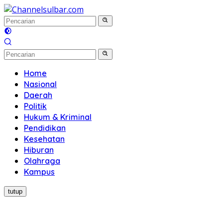
Langsung
ke
konten
Home
Nasional
Daerah
Politik
Hukum & Kriminal
Pendidikan
Kesehatan
Hiburan
Olahraga
Kampus
tutup