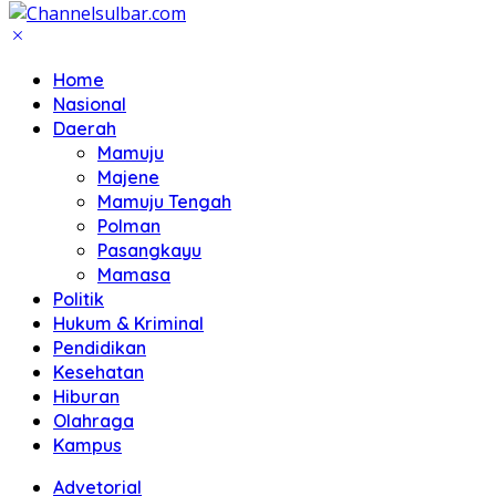
Home
Nasional
Daerah
Mamuju
Majene
Mamuju Tengah
Polman
Pasangkayu
Mamasa
Politik
Hukum & Kriminal
Pendidikan
Kesehatan
Hiburan
Olahraga
Kampus
Advetorial