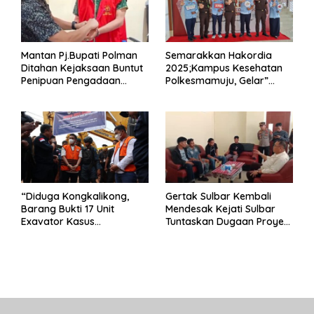
Mantan Pj.Bupati Polman
Semarakkan Hakordia
Ditahan Kejaksaan Buntut
2025;Kampus Kesehatan
Penipuan Pengadaan
Polkesmamuju, Gelar”
Seragam Linmas Pemilu
Satukan Aksi Basmi
Korupsi “
“Diduga Kongkalikong,
Gertak Sulbar Kembali
Barang Bukti 17 Unit
Mendesak Kejati Sulbar
Exavator Kasus
Tuntaskan Dugaan Proyek
Penambangan Ilegal di
Fiktif RSUD Majene
Desa Oko – Oko Telah
Dikembalikan, Rusdin :
Negara Dirugikan”