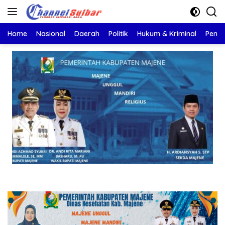
Langsung
ke
konten
Home
Nasional
Daerah
Politik
Hukum & Kriminal
Pendi