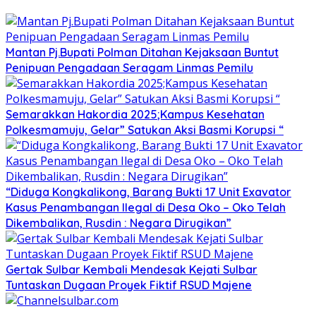
Mantan Pj.Bupati Polman Ditahan Kejaksaan Buntut
Penipuan Pengadaan Seragam Linmas Pemilu
Semarakkan Hakordia 2025;Kampus Kesehatan
Polkesmamuju, Gelar” Satukan Aksi Basmi Korupsi “
“Diduga Kongkalikong, Barang Bukti 17 Unit Exavator
Kasus Penambangan Ilegal di Desa Oko – Oko Telah
Dikembalikan, Rusdin : Negara Dirugikan”
Gertak Sulbar Kembali Mendesak Kejati Sulbar
Tuntaskan Dugaan Proyek Fiktif RSUD Majene