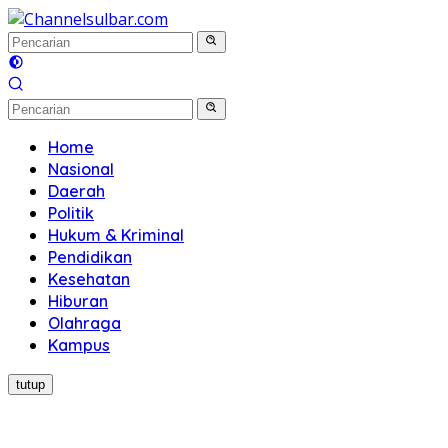
Langsung
ke
konten
Home
Nasional
Daerah
Politik
Hukum & Kriminal
Pendidikan
Kesehatan
Hiburan
Olahraga
Kampus
tutup