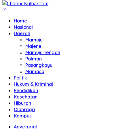
Home
Nasional
Daerah
Mamuju
Majene
Mamuju Tengah
Polman
Pasangkayu
Mamasa
Politik
Hukum & Kriminal
Pendidikan
Kesehatan
Hiburan
Olahraga
Kampus
Advetorial