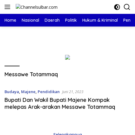
Langsung
ke
konten
Home
Nasional
Daerah
Politik
Hukum & Kriminal
Pendi
Messawe Totammaq
Budaya
,
Majene
,
Pendidikan
Juni 21, 2023
Bupati Dan Wakil Bupati Majene Kompak
melepas Arak-arakan Messawe Totammaq
Selengkapnya