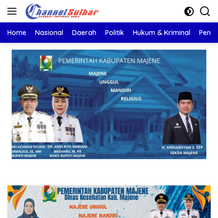
Langsung
ke
konten
Home
Nasional
Daerah
Politik
Hukum & Kriminal
Pendi