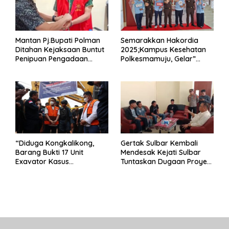
Mantan Pj.Bupati Polman
Semarakkan Hakordia
Ditahan Kejaksaan Buntut
2025;Kampus Kesehatan
Penipuan Pengadaan
Polkesmamuju, Gelar”
Seragam Linmas Pemilu
Satukan Aksi Basmi
Korupsi “
“Diduga Kongkalikong,
Gertak Sulbar Kembali
Barang Bukti 17 Unit
Mendesak Kejati Sulbar
Exavator Kasus
Tuntaskan Dugaan Proyek
Penambangan Ilegal di
Fiktif RSUD Majene
Desa Oko – Oko Telah
Dikembalikan, Rusdin :
Negara Dirugikan”