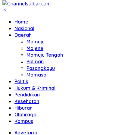
Home
Nasional
Daerah
Mamuju
Majene
Mamuju Tengah
Polman
Pasangkayu
Mamasa
Politik
Hukum & Kriminal
Pendidikan
Kesehatan
Hiburan
Olahraga
Kampus
Advetorial