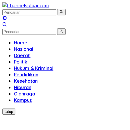
Langsung
ke
konten
Home
Nasional
Daerah
Politik
Hukum & Kriminal
Pendidikan
Kesehatan
Hiburan
Olahraga
Kampus
tutup