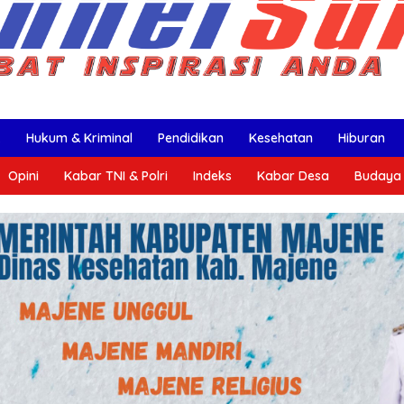
k
Hukum & Kriminal
Pendidikan
Kesehatan
Hiburan
Opini
Kabar TNI & Polri
Indeks
Kabar Desa
Budaya