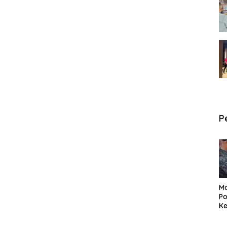
P
Ma
Po
Ke
Pe
P