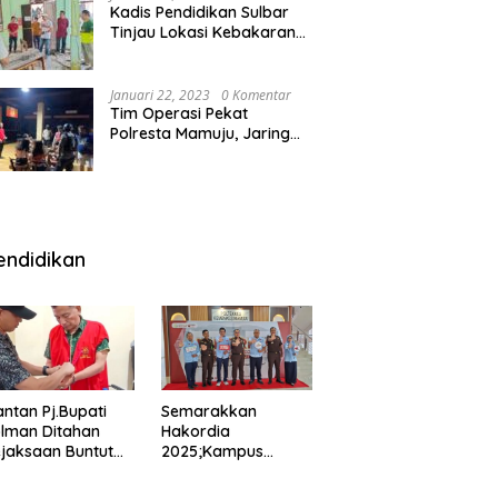
Kadis Pendidikan Sulbar
Tinjau Lokasi Kebakaran
di SMAN 1 Malunda
Januari 22, 2023
0 Komentar
Tim Operasi Pekat
Polresta Mamuju, Jaring
Anak Remaja Konsumsi
Boje Di Wisma
endidikan
ntan Pj.Bupati
Semarakkan
lman Ditahan
Hakordia
jaksaan Buntut
2025;Kampus
nipuan
Kesehatan
engadaan
Polkesmamuju,