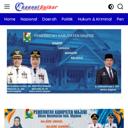
Langsung
ke
konten
Home
Nasional
Daerah
Politik
Hukum & Kriminal
Pendi