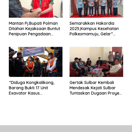
Mantan Pj.Bupati Polman
Semarakkan Hakordia
Ditahan Kejaksaan Buntut
2025;Kampus Kesehatan
Penipuan Pengadaan
Polkesmamuju, Gelar”
Seragam Linmas Pemilu
Satukan Aksi Basmi
Korupsi “
“Diduga Kongkalikong,
Gertak Sulbar Kembali
Barang Bukti 17 Unit
Mendesak Kejati Sulbar
Exavator Kasus
Tuntaskan Dugaan Proyek
Penambangan Ilegal di
Fiktif RSUD Majene
Desa Oko – Oko Telah
Dikembalikan, Rusdin :
Negara Dirugikan”