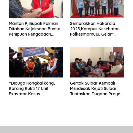
Mantan Pj.Bupati Polman
Semarakkan Hakordia
Ditahan Kejaksaan Buntut
2025;Kampus Kesehatan
Penipuan Pengadaan
Polkesmamuju, Gelar”
Seragam Linmas Pemilu
Satukan Aksi Basmi
Korupsi “
“Diduga Kongkalikong,
Gertak Sulbar Kembali
Barang Bukti 17 Unit
Mendesak Kejati Sulbar
Exavator Kasus
Tuntaskan Dugaan Proyek
Penambangan Ilegal di
Fiktif RSUD Majene
Desa Oko – Oko Telah
Dikembalikan, Rusdin :
Negara Dirugikan”