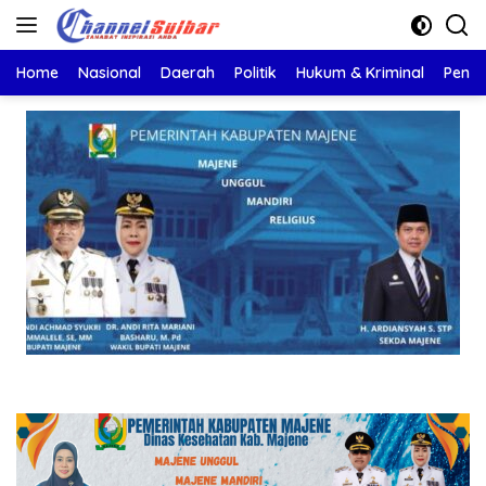
Langsung
ke
konten
Home
Nasional
Daerah
Politik
Hukum & Kriminal
Pendi