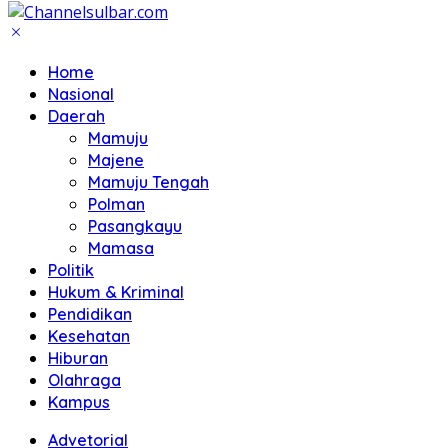
Home
Nasional
Daerah
Mamuju
Majene
Mamuju Tengah
Polman
Pasangkayu
Mamasa
Politik
Hukum & Kriminal
Pendidikan
Kesehatan
Hiburan
Olahraga
Kampus
Advetorial