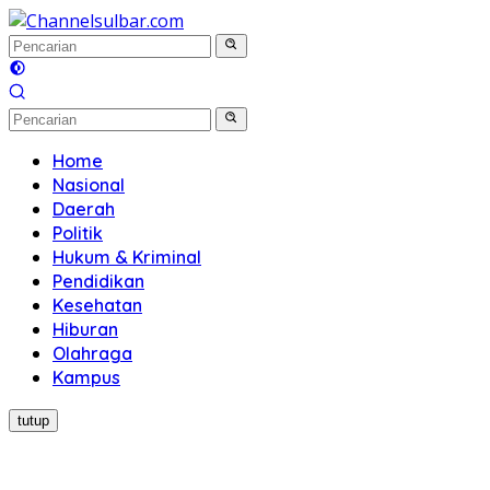
Langsung
ke
konten
Home
Nasional
Daerah
Politik
Hukum & Kriminal
Pendidikan
Kesehatan
Hiburan
Olahraga
Kampus
tutup